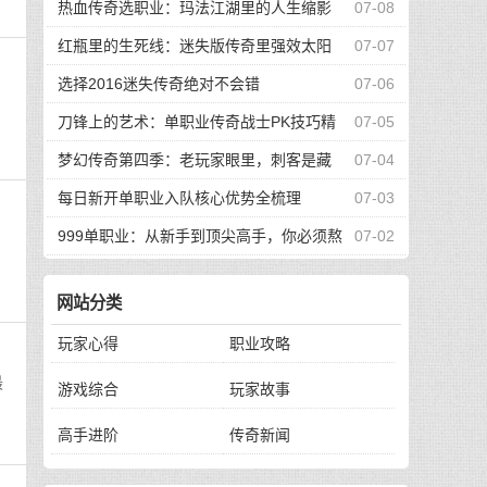
的升级路
热血传奇选职业：玛法江湖里的人生缩影
07-08
红瓶里的生死线：迷失版传奇里强效太阳
07-07
水的逆袭传奇
选择2016迷失传奇绝对不会错
07-06
刀锋上的艺术：单职业传奇战士PK技巧精
07-05
要
梦幻传奇第四季：老玩家眼里，刺客是藏
07-04
在阴影里的艺术
每日新开单职业入队核心优势全梳理
07-03
999单职业：从新手到顶尖高手，你必须熬
07-02
过的四道生死关
网站分类
玩家心得
职业攻略
最
游戏综合
玩家故事
高手进阶
传奇新闻