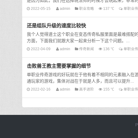
是因为如此，我们在选择玩法师的时候才会玩起来，非常的.
2022-05-15
admin
职业攻略
137 ℃
单职业
还是组队升级的速度比较快
我个人觉得道士这个职业在变态传奇私服里面是最难搭配
方面，下面我们就跟大家一起来分析一下这个问题。...
2022-04-09
admin
传奇新闻
136 ℃
单职业
击败兽王教主需要掌握的细节
单职业传奇游戏的好玩就在于他有着不相同的元素融入在
通玩家的游戏，集体对战在于就是人多，而且可以提升...
2022-02-16
admin
高手进阶
155 ℃
单职业
P