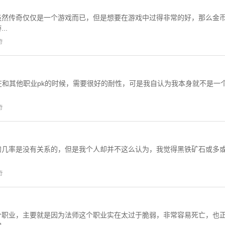
虽然传奇仅仅是一个游戏而已，但是想要在游戏中过得非常的好，那么金
..
奇
在和其他职业pk的时候，需要很好的耐性，可是我自认为我本身就不是一
.
奇
的几率是没有关系的，但是我个人却并不这么认为，我觉得黑铁矿石或多
奇
个职业，主要就是因为法师这个职业实在太过于脆弱，非常容易死亡，也