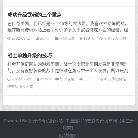
我...
成功升级武器的三个重点
在传奇里面，我已经是一个46级的大法师，我喜欢去修炼武器，
我在新开传奇网站上看了许许多多关于武器修炼方面的经验，经
过不少实验，和其他玩家交流，总结了一套自己升级武器的方
2022-03-11
admin
玩家心得
139 ℃
新开传奇网站
法...
战士单独升级的技巧
在新开传奇网站的游戏里面，战士这个职业前期发展是非常困难
的，没有很好装备的战士是很难在游戏中一个人发展，所以玩战
士这个职业一定需要佩戴很好的装备。一般的战士玩家等...
2022-02-22
admin
职业攻略
113 ℃
新开传奇网站
传奇私服发布网
Powered By
新开传奇私服网站_中国最好的变态传奇发布网【零三开
服网】
网站地图
|