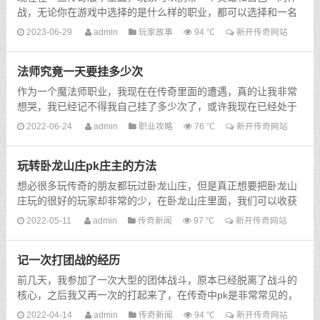
战，无论你在游戏中选择的是什么样的职业，都可以选择和一名
英雄一同作战，所以这使得玩家的攻击能力都得到了大大的...
2023-06-29
admin
玩家故事
94 ℃
新开传奇网站
法师究竟一天要挂多少次
作为一个魔法师职业，我现在在传奇里面的遭遇，真的让我非常
想哭，我已经记不得我自己挂了多少次了，或许我现在已经处于
一种非常麻木的状态，可能更多的还是绝望。在游戏里面，我
2022-06-24
admin
职业攻略
76 ℃
新开传奇网站
经...
玩转卧龙山庄pk庄主的方法
想必很多玩传奇的朋友都玩过卧龙山庄，但是真正想要把卧龙山
庄玩的很好的玩家却非常的少，在卧龙山庄里面，我们可以收获
许许多多的好装备，所以是很多玩家都非常向往的一个副本...
2022-05-11
admin
传奇新闻
97 ℃
新开传奇网站
记一次打团战的经历
前几天，我参加了一次大型的团体战斗，原本已经脱离了战斗的
核心，之后我又再一次的打起来了，在传奇中pk是非常常见的，
打团战也是非常常见的一种现象，所以我们也并没有怎么在意，
2022-04-14
admin
传奇新闻
94 ℃
新开传奇网站