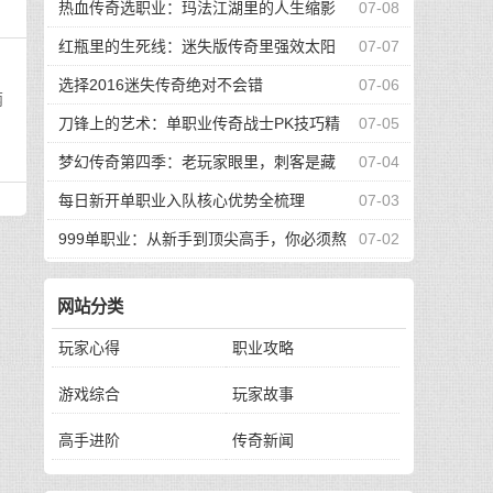
的升级路
热血传奇选职业：玛法江湖里的人生缩影
07-08
红瓶里的生死线：迷失版传奇里强效太阳
07-07
水的逆袭传奇
选择2016迷失传奇绝对不会错
07-06
两
刀锋上的艺术：单职业传奇战士PK技巧精
07-05
要
梦幻传奇第四季：老玩家眼里，刺客是藏
07-04
在阴影里的艺术
每日新开单职业入队核心优势全梳理
07-03
999单职业：从新手到顶尖高手，你必须熬
07-02
过的四道生死关
网站分类
玩家心得
职业攻略
游戏综合
玩家故事
高手进阶
传奇新闻