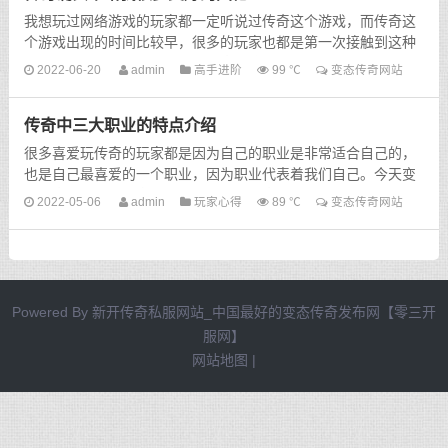
我想玩过网络游戏的玩家都一定听说过传奇这个游戏，而传奇这
个游戏出现的时间比较早，很多的玩家也都是第一次接触到这种
大型的网络游戏。第一次听到传奇，这个游戏是在学校里...
2022-06-20
admin
高手进阶
99 ℃
变态传奇网站
传奇中三大职业的特点介绍
很多喜爱玩传奇的玩家都是因为自己的职业是非常适合自己的，
也是自己最喜爱的一个职业，因为职业代表着我们自己。今天变
态传奇网站就为大家详细的介绍一下传奇里面各个职业的技...
2022-05-06
admin
玩家心得
89 ℃
变态传奇网站
Powered By
新开传奇私服网站_中国最好的变态传奇发布网【零三开
服网】
网站地图
|