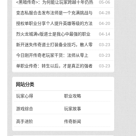
<黑暗传奇>：为何能让玩家跨越十年仍热
05-06
血沸腾？
变态私服合击发布法师是一个充满挑战与
04-28
孤独的职业
授权单职业分享个人提升英雄等级的方法
04-20
烈火龙城满v版道士是我心中最强的职业
04-14
新开迷失传奇道士打装备全技巧，散人零
03-23
要
氪也能快速毕业
今日刚开传奇老玩家干货：法师从零上
03-23
，
手，这些技巧少走半个月弯路
单职业传奇：转生以后，才是真正的强者
03-23
之路
赤
网站分类
玩家心得
职业攻略
操
游戏综合
玩家故事
高手进阶
传奇新闻
局