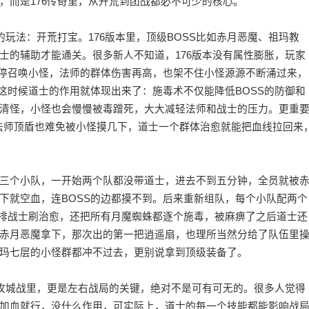
，而是176传奇里，从开荒到团战都必不可少的核心。
的玩法：开荒打宝。176版本里，顶级BOSS比如赤月恶魔、祖玛教
士的辅助才能通关。很多新人不知道，176版本没有属性膨胀，玩家
不停召唤小怪，法师的群体伤害再高，也架不住小怪源源不断涌过来，
这时候道士的作用就体现出来了：施毒术不仅能降低BOSS的防御和
清怪，小怪也会慢慢被毒蹭死，大大减轻法师和战士的压力。更重
，法师顶盾也难免被小怪摸几下，道士一个群体治愈就能把血线拉回来
三个小队，一开始两个队都没带道士，进去不到五分钟，全员就被
下就空血，连BOSS的边都摸不到。后来重新组队，每个小队配两个
前排战士刷治愈，还把所有月魔蜘蛛都逐个施毒，被麻痹了之后道士还
赤月恶魔拿下，那次出的第一把逍遥扇，也理所当然分给了队伍里
玛七层的小怪群都冲不过去，更别说拿到顶级装备了。
克攻城战里，更是左右战局的关键，绝对不是可有可无的。很多人觉得
加血就行，没什么作用，可实际上，道士的每一个技能都能影响战