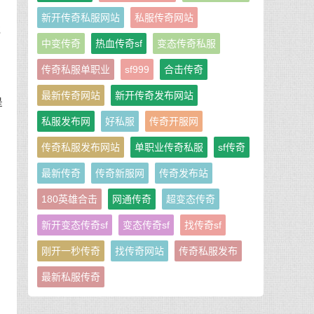
需
新开传奇私服网站
私服传奇网站
就
中变传奇
热血传奇sf
变态传奇私服
传奇私服单职业
sf999
合击传奇
最新传奇网站
新开传奇发布网站
是
士
私服发布网
好私服
传奇开服网
传奇私服发布网站
单职业传奇私服
sf传奇
最新传奇
传奇新服网
传奇发布站
180英雄合击
网通传奇
超变态传奇
的
新开变态传奇sf
变态传奇sf
找传奇sf
刚开一秒传奇
找传奇网站
传奇私服发布
最新私服传奇