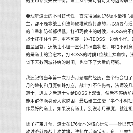
的生态都会失去平衡。道士从不是可有可无的边缘职业
要理解道士的不可替代性，首先得回到176版本最核心
主，都不是靠战士和法师硬堆就能打赢的，必须要有道
的血量和防御都很低，打祖玛教主的时候，BOSS会
战士扛不住伤害，更不可能一边打BOSS一边清小怪。
血量回复，还能让小怪一直保持掉血状态，哪怕不刻意
的是道士的治愈术，打BOSS的时候T位战士掉血快
省下无数回城补给的时间，也省下了大量的药钱。
我还记得当年第一次打赤月恶魔的经历，整个行会组了
月的地刺和月魔蜘蛛打崩，战士扛不住伤害，法师没几
道士，进去之后道士先给BOSS上双毒，然后不停给
能用群体隐身帮大家脱困，最后硬生生磨了半个小时把
作最好的道士。如果没有道士，别说赤月恶魔，就连祖
除了打宝开荒，道士在176版本的核心玩法——沙巴
攻城战就是战士冲前排，法师在后面铺火，道士只要加