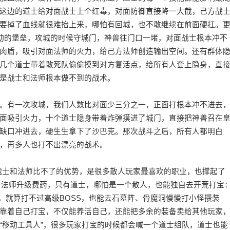
这边的道士给对面战士上个红毒，对面防御直接降一大截，己方战
要掉了血线就很难抬上来，哪怕有回城，也不敢继续在前面硬扛。
移动的堡垒，攻城的时候守城门，神兽往门口一堵，对面战士根本冲不
肉盾，吸引对面法师的火力，给己方法师创造输出空间。还有群体
几个道士带着敢死队偷偷摸到对方复活点，给所有人套上隐身，直
是战士和法师根本做不到的战术。
。有一次攻城，我们人数比对面少三分之一，正面打根本冲不进去
面吸引火力，十个道士隐身带着炸弹摸进了城门，直接把神兽召在
缺口冲进去，硬生生拿下了沙巴克。那次战斗之后，所有人都明白
，再多人也打不出漂亮的战术。
有着战士和法师比不了的优势，是很多散人玩家最喜欢的职业，也撑起了
带，法师升级费药，只有道士，哪怕是一个散人，也能独自去开荒打宝
，就算打不过高级BOSS，也能去石墓阵、骨魔洞慢慢打小怪攒装
靠着自己打宝，不仅能养活自己，还能把多余的装备卖给其他玩家
“移动工具人”，很多玩家打宝的时候都会喊一个道士组队，道士也能