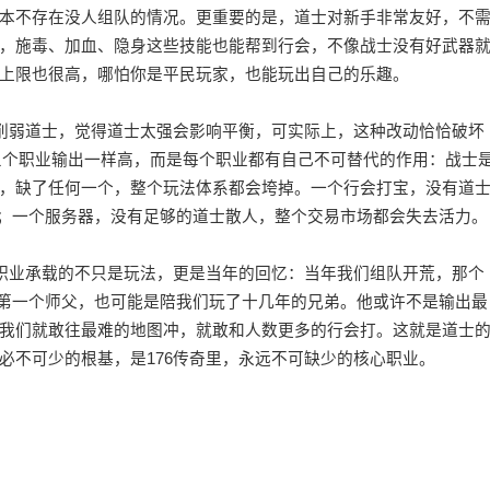
本不存在没人组队的情况。更重要的是，道士对新手非常友好，不
，施毒、加血、隐身这些技能也能帮到行会，不像战士没有好武器
上限也很高，哪怕你是平民玩家，也能玩出自己的乐趣。
，削弱道士，觉得道士太强会影响平衡，可实际上，这种改动恰恰破坏
是三个职业输出一样高，而是每个职业都有自己不可替代的作用：战士
，缺了任何一个，整个玩法体系都会垮掉。一个行会打宝，没有道
术；一个服务器，没有足够的道士散人，整个交易市场都会失去活力。
个职业承载的不只是玩法，更是当年的回忆：当年我们组队开荒，那个
的第一个师父，也可能是陪我们玩了十几年的兄弟。他或许不是输出最
我们就敢往最难的地图冲，就敢和人数更多的行会打。这就是道士
必不可少的根基，是176传奇里，永远不可缺少的核心职业。