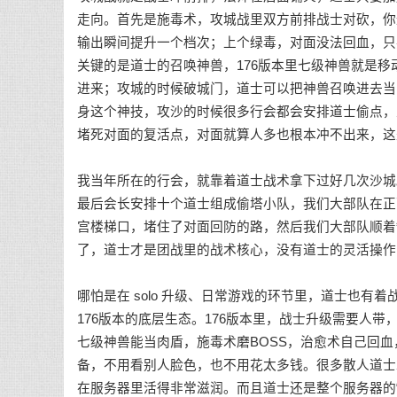
走向。首先是施毒术，攻城战里双方前排战士对砍，你
输出瞬间提升一个档次；上个绿毒，对面没法回血，只
关键的是道士的召唤神兽，176版本里七级神兽就是
进来；攻城的时候破城门，道士可以把神兽召唤进去当
身这个神技，攻沙的时候很多行会都会安排道士偷点，
堵死对面的复活点，对面就算人多也根本冲不出来，这
我当年所在的行会，就靠着道士战术拿下过好几次沙城
最后会长安排十个道士组成偷塔小队，我们大部队在正
宫楼梯口，堵住了对面回防的路，然后我们大部队顺着
了，道士才是团战里的战术核心，没有道士的灵活操作
哪怕是在 solo 升级、日常游戏的环节里，道士也
176版本的底层生态。176版本里，战士升级需要人
七级神兽能当肉盾，施毒术磨BOSS，治愈术自己回血
备，不用看别人脸色，也不用花太多钱。很多散人道士
在服务器里活得非常滋润。而且道士还是整个服务器的