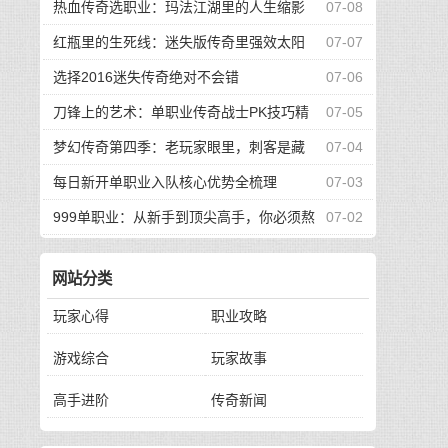
的升级路
热血传奇选职业：玛法江湖里的人生缩影
07-08
红瓶里的生死线：迷失版传奇里强效太阳
07-07
水的逆袭传奇
选择2016迷失传奇绝对不会错
07-06
刀锋上的艺术：单职业传奇战士PK技巧精
07-05
要
梦幻传奇第四季：老玩家眼里，刺客是藏
07-04
在阴影里的艺术
每日新开单职业入队核心优势全梳理
07-03
999单职业：从新手到顶尖高手，你必须熬
07-02
过的四道生死关
网站分类
玩家心得
职业攻略
游戏综合
玩家故事
高手进阶
传奇新闻