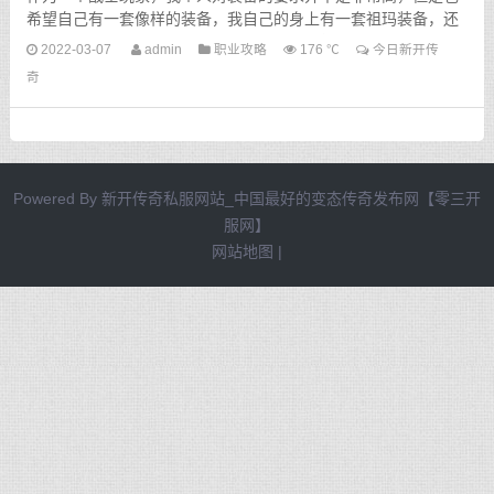
希望自己有一套像样的装备，我自己的身上有一套祖玛装备，还
有一把裁决武器，装备也算是中规中矩，当然我想要更好的赤
2022-03-07
admin
职业攻略
176 ℃
今日新开传
月...
奇
Powered By
新开传奇私服网站_中国最好的变态传奇发布网【零三开
服网】
网站地图
|