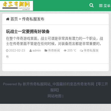
菜单
首页
>
传奇私服发布
玩战士一定要拥有好装备
在整个传奇游戏里面，战士可谓是非常具有潜力的一个职业，战
士在传奇里面不管是在任何时候，对装备而言都是非常重要的，
战士的技能爆发力非常强的，但我们想要打出更高的爆发力的...
2022-02-23
admin
传奇新闻
205 ℃
传奇私服发
布
Powered By
新开传奇私服网站_中国最好的变态传奇发布网【零三开
服网】
网站地图
|