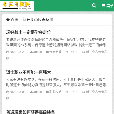
菜单
首页
>
新开变态传奇私服
玩好战士一定要学会走位
要说新开变态传奇私服这个游戏最吸引玩家的地方，我觉得是游
戏里面的pk系统，传奇这个游戏拥有网络游戏中独一无二的pk系
统，这让许多玩家都非常的欣喜，因为它能让玩家体验到更...
2022-03-21
admin
传奇新闻
144 ℃
新开变态传奇私
服
道士职业不可能一直强大
大家有没有感觉到，在前一段时间，道士真的是非常厉害，那个
时候道士的pk能力真的是非常强大，甚至可以杀死一些比自己等
级还要高的战士玩家，那个时候的道士可谓是意气风发，看到
2022-03-01
admin
职业攻略
114 ℃
新开变态传奇私
这...
服
普通玩家如何获得高级装备