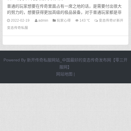
普通的玩家想要在传奇里面占有一席之地的话，是需要付出很大
的努力的，想要获得更加高级的极品装备，对于普通玩家都是非
常困难的，也可以说是遥不可及的梦想，但是只要我们付出了...
2022-02-19
admin
玩家心得
143 ℃
变态传奇sf
新开
变态传奇私服
Powered By
新开传奇私服网站_中国最好的变态传奇发布网【零三开
服网】
网站地图
|