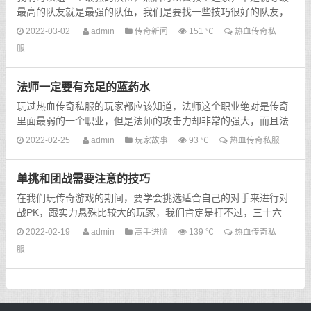
最高的队友就是最强的队伍，我们是要找一些技巧很好的队友，
这样的玩家才是最好的，那么在热血传奇私服里面还有什么好...
2022-03-02
admin
传奇新闻
151 ℃
热血传奇私
服
法师一定要有充足的蓝药水
玩过热血传奇私服的玩家都应该知道，法师这个职业绝对是传奇
里面最弱的一个职业，但是法师的攻击力却非常的强大，而且法
师在31级以后可以学习魔法盾这个技能，这样的话就会大大...
2022-02-25
admin
玩家故事
93 ℃
热血传奇私服
单挑和团战需要注意的技巧
在我们玩传奇游戏的期间，要学会挑选适合自己的对手来进行对
战PK，跟实力悬殊比较大的玩家，我们肯定是打不过，三十六
计，走为上计，可是要是在面对跟我们实力差不了多少的时候，
2022-02-19
admin
高手进阶
139 ℃
热血传奇私
这个...
服