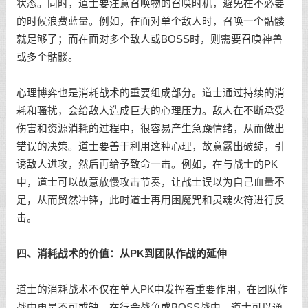
状态。同时，道士要注意召唤物的召唤时机，避免在不必要
的时候浪费蓝量。例如，在面对单个敌人时，召唤一个骷髅
就足够了；而在面对多个敌人或BOSS时，则需要召唤神兽
或多个骷髅。
心理博弈也是消耗战术的重要组成部分。道士通过持续的消
耗和骚扰，会给敌人造成巨大的心理压力。敌人在不断承受
伤害和资源消耗的过程中，很容易产生急躁情绪，从而做出
错误的决策。道士要善于利用这种心理，故意露出破绽，引
诱敌人进攻，然后再给予致命一击。例如，在与战士的PK
中，道士可以故意放慢攻击节奏，让战士误以为自己血量不
足，从而贸然冲锋，此时道士再用困魔咒和灵魂火符进行反
击。
四、消耗战术的价值：从PK到团队作战的延伸
道士的消耗战术不仅在单人PK中发挥着重要作用，在团队作
战中更是不可或缺。在行会战争或BOSS战中，道士可以通