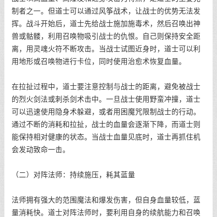
制者之一。但道士可以通过风筝战术，让战士的优势无法发
挥。战斗开始后，道士先给战士施加施毒术，然后召唤出神
兽或骷髅，利用召唤物吸引战士的仇恨。自己则保持安全距
离，用灵魂火符不断攻击。当战士试图近身时，道士可以利
用地形或召唤物进行卡位，同时使用治愈术恢复血量。
在拉扯过程中，道士要注意控制与战士的距离，避免被战士
的烈火剑法或刺杀剑术击中。一旦战士使用野蛮冲撞，道士
可以迅速使用隐身术躲避，或者用困魔咒限制战士的行动。
通过不断的消耗和拉扯，战士的血量会逐渐下降，而道士则
能保持相对健康的状态。当战士血量见底时，道士再抓住机
会发动致命一击。
（二）对阵法师：持续施压，耗其蓝量
法师拥有强大的范围魔法和爆发伤害，但自身血量较低，蓝
量消耗快。道士对阵法师时，要利用自身的续航能力和召唤