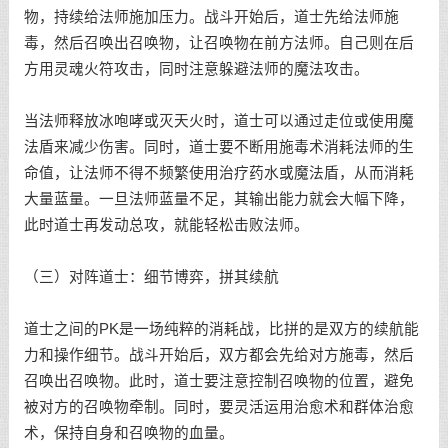
物，持续给法师施加压力。战斗开始后，道士先给法师施
毒，然后召唤出召唤物，让召唤物在前方法师。自己则在后
方用灵魂火符攻击，同时注意躲避法师的魔法攻击。
当法师释放冰咆哮或灭天火时，道士可以通过走位或使用魔
法盾来减少伤害。同时，道士要不断用施毒术消耗法师的生
命值，让法师不得不频繁使用治疗药水或魔法盾，从而消耗
大量蓝量。一旦法师蓝量不足，其输出能力就会大幅下降，
此时道士再发动总攻，就能轻松击败法师。
（三）对阵道士：细节博弈，拼其续航
道士之间的PK是一场纯粹的消耗战，比拼的是双方的续航能
力和操作细节。战斗开始后，双方都会先给对方施毒，然后
召唤出召唤物。此时，道士要注意控制召唤物的位置，避免
被对方的召唤物牵制。同时，要灵活运用治愈术和群体治愈
术，保持自身和召唤物的血量。