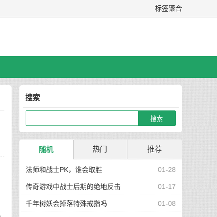
标签聚合
搜索
热门
推荐
随机
，
法师和战士PK，谁会取胜
01-28
传奇游戏中战士后期的绝地反击
01-17
千年树妖会掉落特殊戒指吗
01-08