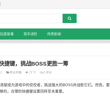
】
玩家故事
高手进阶
传奇新闻
快捷键，挑战BOSS更胜一筹
01
职业攻略
72 ℃
0 评论
望成为游戏中的佼佼者，挑战强大的BOSS并战胜它们。然而，要
够的，合理的快捷键设置同样至关重要。