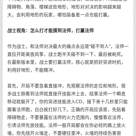
障碍物、角落、楼梯这些地形，地形对对决的影响越来越
大，会利用地形的玩家，哪怕装备差一点也能打赢。
战士视角：怎么打才能摸到法师，打赢法师
作为战士，和法师对决最大的痛点永远是“碰不到人”，法师一
直拉开距离放风筝，战士跑半天碰不到一下，最后被耗死。
在最新版本里，战士要打赢法师，核心就是抓好突进时机，
利用好地形，不能瞎冲。
首先，开局不要急着直接冲，先观察法师的走位和地形。很
多战士刚看到法师就直接开技能冲上去，结果法师一个瞬息
移动就躲开了，你的突进技能进入CD，接下来十几秒里只能
跟着法师跑，白白挨打好几下。正确的开局应该是，先贴着
障碍物走，不要暴露在法师的火力范围内，慢慢靠近法师，
引诱法师先放技能。法师一般开局都会在你必经的路上放火
墙，你先绕开火墙走，不要硬往里冲，火墙的持续伤害很