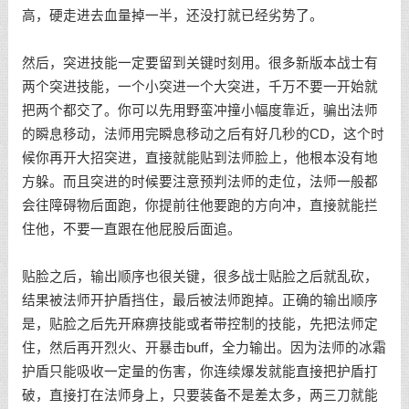
高，硬走进去血量掉一半，还没打就已经劣势了。
然后，突进技能一定要留到关键时刻用。很多新版本战士有
两个突进技能，一个小突进一个大突进，千万不要一开始就
把两个都交了。你可以先用野蛮冲撞小幅度靠近，骗出法师
的瞬息移动，法师用完瞬息移动之后有好几秒的CD，这个时
候你再开大招突进，直接就能贴到法师脸上，他根本没有地
方躲。而且突进的时候要注意预判法师的走位，法师一般都
会往障碍物后面跑，你提前往他要跑的方向冲，直接就能拦
住他，不要一直跟在他屁股后面追。
贴脸之后，输出顺序也很关键，很多战士贴脸之后就乱砍，
结果被法师开护盾挡住，最后被法师跑掉。正确的输出顺序
是，贴脸之后先开麻痹技能或者带控制的技能，先把法师定
住，然后再开烈火、开暴击buff，全力输出。因为法师的冰霜
护盾只能吸收一定量的伤害，你连续爆发就能直接把护盾打
破，直接打在法师身上，只要装备不是差太多，两三刀就能