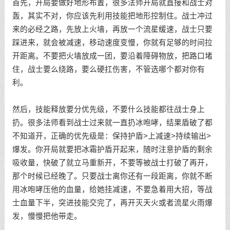
首先，开局要做好地形布置，很多法师开局就直接和战士对
轰，其实不对，你应该先利用技能把地形控制住。战士冲过
来的必经之路，先放上火墙，再放一个流星缓速，战士只要
踩进来，就会被减速，移动速度变慢，你就有足够的时间拉
开距离。不要把火墙放成一团，要沿着障碍物放，把路口堵
住，战士要么绕路，要么硬扛伤害，不管选哪个都对你有
利。
然后，技能释放要分优先级，不要什么技能都往战士身上
扔。很多法师看到战士过来就一直扔冰咆哮，结果盾破了都
不知道开，正确的优先级是：保持护盾>上减速>持续输出>
爆发。你开局就要把冰霜护盾开起来，随时注意护盾的剩余
吸收量，快破了就立马重新开，不要等被战士打破了再开，
那个时候已经晚了。只要战士离你还有一段距离，你就不断
用冰咆哮压他的血量，给她挂减速，不要急着用大招，等战
士血量下半，突进技能交完了，再开灭天火或者流星火雨爆
发，慢慢把他带走。