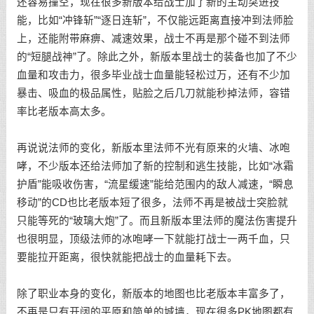
还容易撞空，现在很多新版本给战士加了新的主动突进技
能，比如“冲锋斩”“逐日连斩”，不仅能远距离直接冲到法师脸
上，还能附带麻痹、减速效果，战士不再是那个碰不到法师
的“短腿战神”了。除此之外，新版本里战士的装备也加了不少
血量和攻击力，很多毕业战士血量能轻松过万，还有不少加
暴击、吸血的极品属性，贴脸之后几刀就能秒掉法师，容错
率比老版本高太多。
再说说法师的变化，新版本里法师不光有原来的火墙、冰咆
哮，不少版本还给法师加了新的控制和逃生技能，比如“冰霜
护盾”能吸收伤害，“流星缓速”能给范围内的敌人减速，“瞬息
移动”的CD也比老版本短了很多，法师不再是被战士突脸就
只能等死的“玻璃大炮”了。而且新版本里法师的魔法伤害提升
也很明显，顶级法师的冰咆哮一下就能打战士一两千血，只
要能拉开距离，很快就能把战士的血量耗下去。
除了职业本身的变化，新版本的地图也比老版本丰富多了，
不再是只有开阔的平原和简单的城墙，现在很多PK地图都有