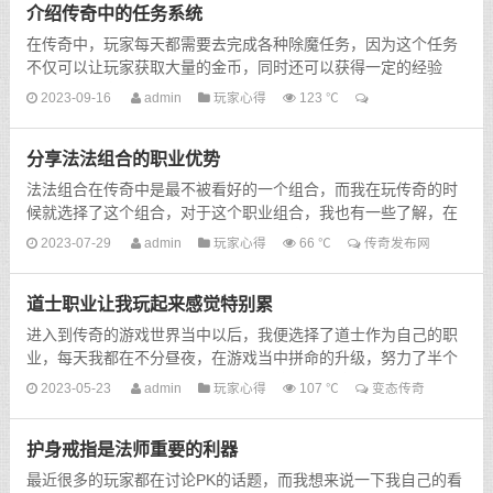
介绍传奇中的任务系统
在传奇中，玩家每天都需要去完成各种除魔任务，因为这个任务
不仅可以让玩家获取大量的金币，同时还可以获得一定的经验
值，对于玩家等级的提升也是很有帮助的，如果完结的运气比...
2023-09-16
admin
玩家心得
123 ℃
分享法法组合的职业优势
法法组合在传奇中是最不被看好的一个组合，而我在玩传奇的时
候就选择了这个组合，对于这个职业组合，我也有一些了解，在
pk方面也总结了一些经验，下面我就分享出我自己总结的一...
2023-07-29
admin
玩家心得
66 ℃
传奇发布网
道士职业让我玩起来感觉特别累
进入到传奇的游戏世界当中以后，我便选择了道士作为自己的职
业，每天我都在不分昼夜，在游戏当中拼命的升级，努力了半个
月之后，我终于来到了我自己的目标英雄排行榜。...
2023-05-23
admin
玩家心得
107 ℃
变态传奇
护身戒指是法师重要的利器
最近很多的玩家都在讨论PK的话题，而我想来说一下我自己的看