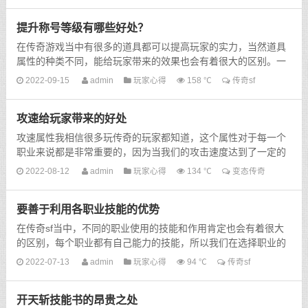
提升称号等级有哪些好处？
在传奇游戏当中有很多的道具都可以提高玩家的实力，当然道具
属性的种类不同，能给玩家带来的效果也会有着很大的区别。一
般的情况下，道具和装备的等级越高，往往带给玩家的效果...
2022-09-15
admin
玩家心得
158 ℃
传奇sf
攻速给玩家带来的好处
攻速属性我相信很多玩传奇的玩家都知道，这个属性对于每一个
职业来说都是非常重要的，因为当我们的攻击速度达到了一定的
程度以后，那么我们在使用技能的时候，速度会特别的快，可...
2022-08-12
admin
玩家心得
134 ℃
变态传奇
要善于利用各职业技能的优势
在传奇sf当中，不同的职业使用的技能和作用肯定也会有着很大
的区别，每个职业都有自己能力的技能，所以我们在选择职业的
时候，也一定要把这些因素考虑进去。其实职业之间相互配...
2022-07-13
admin
玩家心得
94 ℃
传奇sf
开天斩技能书的昂贵之处