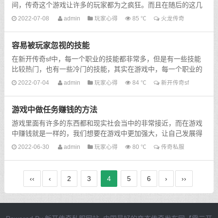
间，传奇这个游戏让许多的玩家都为之疯狂。而且在随后的这几
年传奇游戏也一直在不断的进步，游戏中不断的完善各...
2022-07-08
admin
玩家心得
85 ℃
火龙传奇
容易被玩家忽视的技能
在新开传奇sf中，每一个职业的技能都非常多，但是有一些技能
比较热门，也有一些冷门的技能，其实在游戏中，每一个职业的
技能都有它的用处，只要我们在合理的时候使用出来，才能看到
2022-07-04
admin
玩家心得
84 ℃
新开传奇sf
这...
游戏中做任务赚钱的方法
游戏里面有许多的东西都和现实社会当中的非常接近，而在游戏
中赚钱就是一样的，我们想要在游戏中更加强大，让自己发展得
更好，就要学会如何在游戏中赚钱。而在游戏中，最简单的赚...
2022-06-30
admin
玩家心得
80 ℃
传奇私服
‹‹
‹
2
3
4
5
6
›
››