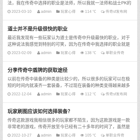
法，我在传奇中选择的职业是法师，所以我就一法师和战士PK的
例子来说一下。我觉得其实法师并不用太害怕战士的物理攻...
2023-03-10
admin
玩家心得
114 ℃
传奇sf发布网
道士并不是升级很快的职业
最近我发现有一些玩家认为道士是传奇中升级最快的职业，对于
这种说法我感觉到特别的可笑，因为在传奇中我选择的职业就是
道士，刚开始升级的时候道士是比较缓慢的，我也以为这是...
2023-02-09
admin
玩家心得
138 ℃
单职业传奇
分享传奇中盾牌的获取途径
以前在传奇中装备的种类是比较少的，所以很多的玩家可以在极
短的时间内就凑齐一套装备，不过现在装备的种类变得越来越多
了，五花八门的装备让整个游戏的进程也变得更加有趣，而...
2022-12-04
admin
玩家心得
112 ℃
传奇sf发布网
玩家刷图应该如何选择装备？
传奇这款游戏我相信很多的玩家都不陌生，因为这款游戏是一款
非常老的游戏，传奇开放至今已经有二十多年的时间了，虽然是
一款老游戏，但是完全奇的玩家数量依旧是比较多的这款游...
2022-10-27
admin
玩家心得
105 ℃
单职业传奇