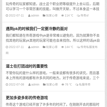
玩传奇的玩家都知道，战士这个职业把等级提升上去以后，后期
可以学习一个非常厉害的技能，叫做开天斩，不过本身这一本技
能书价格就是比较昂贵的，所以很少有玩家会学习，而且就算
2022-07-11
admin
玩家心得
114 ℃
传奇sf
你...
遇到pk的时候我们一定要冷静的面对
我们都知道在传奇游戏中pk是非常难以避免的，因为就算你不去
找其他的玩家pk其他的玩家可能也会来找你。所以这样的话pk自
然而然的就成为游戏中非常火热的话题。那么我们在...
2022-07-11
admin
玩家心得
144 ℃
传奇私服发布
网
道士在打团战时的重要性
不管你玩的是什么样的游戏，一般来说都有很多的讲究，而且基
本上所有的游戏都有许多共同的地方。对于传奇游戏来说，三个
职业的分配是非常明确的，有一些职业生存能力比较强，还有...
2022-07-08
admin
玩家心得
76 ℃
私服传奇
更加多姿多彩的传奇游戏
传奇这个游戏已经开放了许多年的时间了。在刚刚开去的那段时