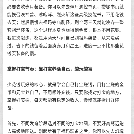
必要去收赤月装备。你可以先去僵尸洞挖书页，攒够书页就
能换召唤神兽、冰咆哮、烈火斩这些高级技能书，不用花钱
去买；然后慢慢去祖玛寺庙刷怪，刷个两三天就能凑齐一整
套祖玛装备，这个过程本身也赚得到金币，根本不用花钱。
我每次起步，都是用两天时间自己刷祖玛装备，从来没买
过，省下的钱留着后面凑赤月和星王，进度一点不比那些花
钱买装备的慢。
掌握打宝节奏：靠打宝养活自己，越玩越富
少花钱玩好的核心，就是学会自己打宝赚钱，用打宝赚的金
币和元宝养自己，不用额外充钱，只要你找对打宝的地方，
掌握好节奏，每天都能有稳定的收入，慢慢就能攒出好装
备。
首先，不同发育阶段选对不同的打宝地图，不要好高骛远跑
去高级地图送。刚起步有了祖玛装备之后，你可以先去幻境