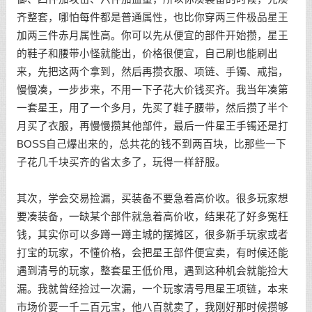
齐整套，哪怕每件都是普通属性，也比你穿两三件极品星王
加两三件赤月属性高。你可以先从便宜的部件开始攒，星王
的鞋子和腰带小怪就能出，价格很便宜，自己刷也能刷出
来，先把这两个拿到，然后再攒衣服、项链、手镯、戒指，
慢慢凑，一步步来，不用一下子花大价钱买齐。我当年凑第
一套星王，用了一个多月，先买了鞋子腰带，然后攒了半个
月买了衣服，再慢慢攒其他部件，最后一件星王手镯还是打
BOSS自己爆出来的，总共花的钱不到两百块，比那些一下
子花几千块买齐的省太多了，玩得一样舒服。
其次，学会交易捡漏，买装备不要急着高价收。很多玩家想
要凑装备，一缺某个部件就急着高价收，结果花了好多冤枉
钱，其实你可以多蹲一蹲主城的摆摊区，很多新手玩家或者
打宝的玩家，不懂价格，会把星王部件便宜卖，有时候还能
遇到清号的玩家，整套星王低价甩，遇到这种机会就能捡大
漏。我就曾经捡过一次漏，一个玩家清号甩星王项链，本来
市场价要一千二百元宝，他八百就卖了，我刚好那时候攒够