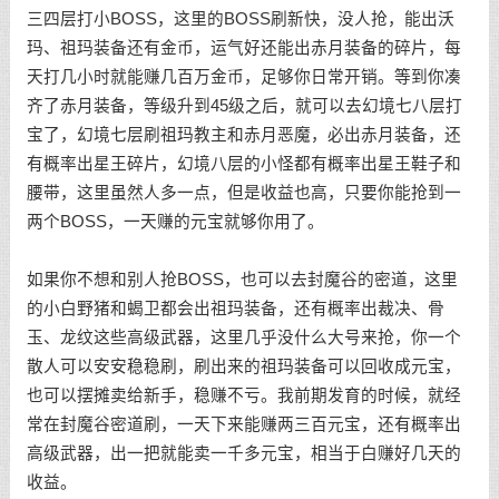
三四层打小BOSS，这里的BOSS刷新快，没人抢，能出沃
玛、祖玛装备还有金币，运气好还能出赤月装备的碎片，每
天打几小时就能赚几百万金币，足够你日常开销。等到你凑
齐了赤月装备，等级升到45级之后，就可以去幻境七八层打
宝了，幻境七层刷祖玛教主和赤月恶魔，必出赤月装备，还
有概率出星王碎片，幻境八层的小怪都有概率出星王鞋子和
腰带，这里虽然人多一点，但是收益也高，只要你能抢到一
两个BOSS，一天赚的元宝就够你用了。
如果你不想和别人抢BOSS，也可以去封魔谷的密道，这里
的小白野猪和蝎卫都会出祖玛装备，还有概率出裁决、骨
玉、龙纹这些高级武器，这里几乎没什么大号来抢，你一个
散人可以安安稳稳刷，刷出来的祖玛装备可以回收成元宝，
也可以摆摊卖给新手，稳赚不亏。我前期发育的时候，就经
常在封魔谷密道刷，一天下来能赚两三百元宝，还有概率出
高级武器，出一把就能卖一千多元宝，相当于白赚好几天的
收益。