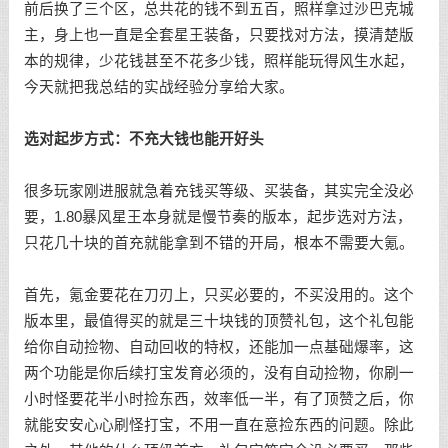
前后换了三个区，总共花的钱不到五百，照样拿过沙巴克城
主，身上也一直是全套星王装备，只要找对方法，摸清楚版
本的规律，少花钱甚至不花多少钱，照样能玩得风生水起，
今天就把我总结的实战经验分享给大家。
选对起步方式：不充大钱也能开好头
很多玩家刚进服就急着充钱买等级、买装备，其实完全没必
要，1.80暴风星王本身就是慢节奏的版本，起步选对方法，
只花几十块的首充就能拿到不错的开局，根本不需要大氪。
首先，氪金要花在刀刃上，只买必要的，不买没用的。这个
版本里，最值得买的就是三十块钱的顶赞礼包，这个礼包能
给你自动捡物、自动回收的特权，还能加一点基础爆率，这
两个功能是你后续打宝发育必须的，没有自动捡物，你刷一
小时怪要花半小时捡东西，效率低一半，有了顶赞之后，你
就能安安心心刷怪打宝，不用一直在意捡东西的问题。除此