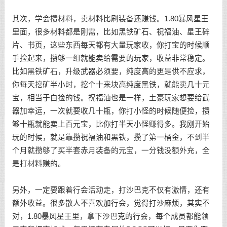
其次，学会攒材料，卖材料比刷装备还赚钱。1.80暴风星王
里面，很多材料都是刚需，比如黑铁矿石、祝福油、星王碎
片、书页，这些东西每天都有大量玩家收，你打宝的时候顺
手捡起来，攒够一组就能卖给需要的玩家，收益非常稳定。
比如黑铁矿石，升级武器必须要，纯度高的更是供不应求，
你每天挖矿半小时，挖个十来块高纯度黑铁，就能卖几十元
宝，相当于白捡的钱。祝福油也是一样，土豪玩家想要给武
器加幸运，一次就要收几十瓶，你打小怪的时候随便捡，攒
够十瓶就能卖上百元宝，比你打半天小怪赚得多。我刚开始
玩的时候，就是靠攒祝福油和黑铁，攒了第一桶金，不到半
个月就攒够了买半套赤月装备的元宝，一分钱没额外充，全
是打材料赚的。
另外，一定要跟着行会活动走，打沙巴克不仅有激情，还有
额外收益。很多散人不喜欢加行会，觉得打沙麻烦，其实不
对，1.80暴风星王里，拿下沙巴克的行会，每个成员都能领