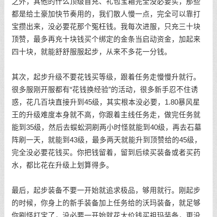
之外，其他的什么顶级首充、礼包宝箱完全没必要买，那些
都是给土豪加快节奏用的，我们散人慢一点，完全可以靠打
宝攒出来，没必要花那个冤枉钱。我每次进服，只充三十块
顶赞，最多再充十块钱买个绑定的金条当启动资金，加起来
四十块，就能舒舒服服起步，从来不多花一分钱。
其次，起步升级不要花钱买等级，跟着任务走慢慢升就行。
很多服刚开服都有“花钱换经验”的活动，很多新手忍不住诱
惑，花几百块直接升到45级，其实根本没必要，1.80暴风星
王的升级难度本身就不高，你跟着主线任务走，做完任务就
能到35级，然后去蜈蚣洞刷两小时怪就能到40级，再去石墓
阵刷一天，就能到43级，最多两天就能升到顶赞给的45级，
完全没必要花钱买。你把钱留着，留到后续买装备或者买药
水，都比花在升级上划算得多。
最后，起步装备不要一开始就追求极品，够用就行。刚起步
的时候，你身上的新手装备加上任务给的沃玛装备，就足够
你刷怪打宝了，没必要一开始就花大价钱买祖玛装备，更没