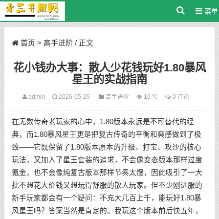
菜单
首页
>
高手进阶
/ 正文
花小钱办大事：散人少花钱玩好1.80暴风
星王的实战指南
admin
2026-05-25
高手进阶
10 ℃
0 评论
在无数传奇老玩家的心中，1.80版本永远是不可替代的经
典，而1.80暴风星王更是把复古传奇的平衡和爽感做到了极
致——它既保留了1.80版本原本的升级、打宝、攻沙的核心
玩法，又加入了星王套装的追求，不会像变态版本那样过度
氪金，也不会像纯复古版本那样节奏太慢，因此吸引了一大
批不想花大价钱又想玩得舒服的散人玩家。但不少刚进服的
新手玩家都会有一个疑问：不充大几百上千，能玩好1.80暴
风星王吗？答案当然是肯定的。我玩这个版本前后快五年，