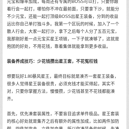
元宝和爆率加成，每周还有专属的BOSS可以打，只要你跟
着行会一起打，哪怕你不冲在最前面，只要拿下沙，就能分
不少元宝，还能一起打顶级BOSS出星王装备，分到的收益
远比你自己单打独斗多。我第一个区玩的时候，加入了一个
散人行会，大家一起打沙，拿下之后每个人分了五百元宝，
我那刚好差一点元宝买星王项链，一下子就凑够了，这就是
抱团的好处，不用花钱，靠着集体就能拿到更多收益。
装备养成技巧：少花钱攒出星王套，不花冤枉钱
想要玩好1.80暴风星王，最终目标就是凑齐一套星王装备，
很多人觉得星王装备很贵，必须充钱才能买得起，其实不
对，只要你掌握方法，慢慢攒，少花钱甚至不花钱都能凑
齐。
首先，优先凑套装属性，不要盲目追求单件极品。星王套装
的核心好处就是集齐之后有额外的属性加成，比如两件加防
御、四件加攻击、六件加血量，所以你凑装备的时候，先凑