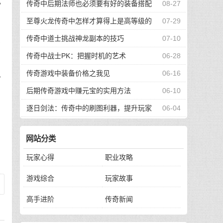
就
传奇中后期法师也必须要有好的装备搭配
08-27
有
至尊火龙传奇中怎样才算得上是高等级的
07-29
的
战士
传奇中道士挑战神龙副本的技巧
07-10
以
传奇中战士PK：把握时机的艺术
06-28
传奇游戏中装备价格之我见
06-16
常
后期传奇游戏中赚元宝的实用方法
06-10
，
逐日剑法：传奇中的刷图利器，提升玩家
06-04
效率之秘诀
网站分类
玩家心得
职业攻略
游戏综合
玩家故事
高手进阶
传奇新闻