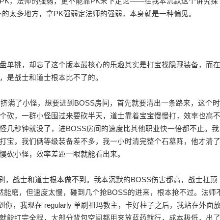
PK，法师的强弱，更不能靠PK来下定论——在我本沉默这个讲究探
外的太多地方，拿PK强弱定法师的强弱，本身就是一种偏见。
盘单挑，却忘了这个版本最核心的乐趣其实是打宝找隐藏装备，而
，是战士和道士根本比不了的。
都挤满了小怪，想要进到BOSS房间，首先就要清出一条路来，这个时
个砍，一群小怪围过来要砍半天，道士靠着宝宝慢慢打，效率也高
怪几秒钟就没了，进BOSS房间的速度比其他职业快一倍都不止。我
打宝，我们俩等级装备差不多，我一小时清完整个石墓阵，他才清
慢砍小怪，效率差距一眼就能看出来。
刷，战士和道士根本做不到。我本沉默的BOSS伤害都高，战士扛顶
虽然能磨，但速度太慢，碰到几个抢BOSS的进来，根本抢不过。法师
，我现在 regularly 单刷祖玛教主，卡好柱子之后，我站在外面
就能打完全程，大部分背包空间都用来放蓝药就行，成本极低，出