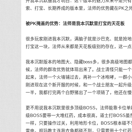
开我本沉默服我才明白：这个版本的魅力从来不是只有
索、打宝、长期养成的版本里，法师的优势藏在PK之
被PK掩盖的优势：法师是我本沉默里打宝的天花板
很多玩家刚进我本沉默，满脑子就是沙巴克、就是抢地
打宝这一块，法师从来都是天花板级别的存在，这一点
我本沉默版本的地图大、隐藏boss多，很多高级地图
候，法师的群攻优势就体现出来了。战士清怪只能一个
起来，法师一个火墙铺过去，再补一个冰咆哮，一群小
刚进现在这个新开服的时候，和一个战士朋友一起升级
一半，我都打完两个白野猪出了一个项链了，他还在慢
更不用说我本沉默里很多顶级BOSS，法师能靠卡位单
级BOSS要带一大堆红药，成本很高，道士打BOSS
一样，只要操作过关，利用地形卡位，BOSS根本碰不到你
雷电，祖玛教主连我衣角都碰不到，只需要带十个红药