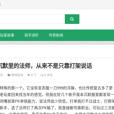
】
玩家故事
高手进阶
传奇新闻
沉默里的法师，从来不是只靠打架说话
-05
游戏综合
8 ℃
0 评论
特殊的那一个。它没有变态服一刀999的浮躁，也比传统复古多了更
老玩家回来找当年的感觉。但我在好几个新开我本沉默服里都发现
闭嘴就是PK单挑能力，说法师血少防低，打单挑打不过战士，打群
新手，选了法师打了两次PK输了，就直接删号换职业。可玩过三次