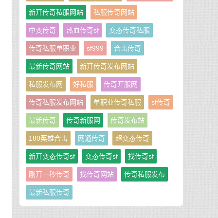
定
新开传奇私服网站
私服传奇网站
梯
中变传奇
热血传奇sf
变态传奇私服
下
也
传奇私服单职业
sf999
合击传奇
里
最新传奇网站
新开传奇发布网站
私服发布网
好私服
传奇开服网
传奇私服发布网站
单职业传奇私服
sf传奇
最新传奇
传奇新服网
传奇发布站
180英雄合击
网通传奇
超变态传奇
新开变态传奇sf
变态传奇sf
找传奇sf
特
刚开一秒传奇
找传奇网站
传奇私服发布
打
最新私服传奇