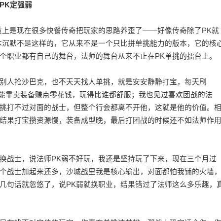
PK定强弱
质上是现在很多快餐传奇把玩家的思路养歪了——好像传奇除了PK就
本沉默不是这样的，它从来不是一个只比拼单挑能力的版本，它的核
个职业都有自己的舞台，法师的舞台从来不止在PK单挑的擂台上。
别人抢沙巴克，也不天天找人单挑，就是安安静静打宝，每天刷
还能靠卖装备赚点零花钱，玩得比谁都舒服；我也见过喜欢团战的法
挑打不过对面的战士，但整个行会都离不开他，这就是他的价值。
结果打宝攒资源慢，装备成型晚，最后打团战的时候还不如法师作
换战士，说法师PK弱不好玩，我还是坚持玩了下来，现在三个月过
个战士加起来还多，沙城战里我是核心输出，对面都怕我铺的火墙
几句话就忽悠了，说PK弱就换职业，结果错过了法师这么多乐趣，