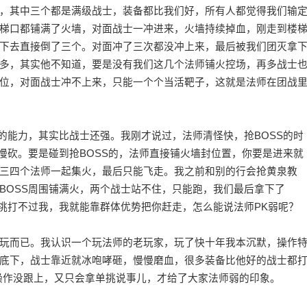
，其中三个都是满级战士，装备都比我们好，所有人都觉得我们输
梯口都铺满了火墙，对面战士一冲进来，火墙持续掉血，刚走到楼
下去直接倒了三个。对面冲了三次都没冲上来，最后被我们团灭拿
多，其实他不知道，要是没有我们这几个法师铺火控场，再多战士
位，对面战士冲不上来，只能一个个当活靶子，这就是法师在团战
的能力，其实比战士还强。我刚才说过，法师清怪快，抢BOSS的时
慢砍。要是碰到抢BOSS的，法师直接铺火墙封位置，你要是进来就
三四个法师一起集火，最后只能飞走。我之前和别的行会抢黄泉教
BOSS周围铺满火，两个战士站不住，只能跑，我们最后拿下了
单挑打不过我，我就能靠群体优势把你赶走，怎么能说法师PK弱呢？
玩而已。我认识一个玩法师的老玩家，玩了快十年我本沉默，操作
底下，战士靠近就冰咆哮砸，慢慢磨血，很多装备比他好的战士都
操作没跟上，又只会拿单挑说事儿，才给了大家法师弱的印象。