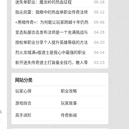
的核心职业
迷失单职业：魔龙岭的热血征程
05-18
指尖风雷：我眼中的热血单职业传奇法师
05-12
<黑暗传奇>：为何能让玩家跨越十年仍热
05-06
血沸腾？
变态私服合击发布法师是一个充满挑战与
04-28
在
孤独的职业
授权单职业分享个人提升英雄等级的方法
04-20
烈火龙城满v版道士是我心中最强的职业
04-14
新开迷失传奇道士打装备全技巧，散人零
03-23
不
氪也能快速毕业
网站分类
了
玩家心得
职业攻略
游戏综合
玩家故事
不
高手进阶
传奇新闻
放
了