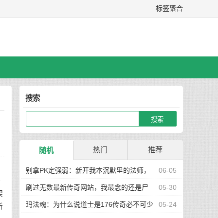
标签聚合
搜索
热门
推荐
随机
别拿PK定强弱：新开我本沉默里的法师，
06-05
一
从来不是只靠打架说话
刷过无数最新传奇网站，我最念的还是尸
05-30
架
王殿这张小地图
玛法魂：为什么说道士是176传奇必不可少
05-24
新