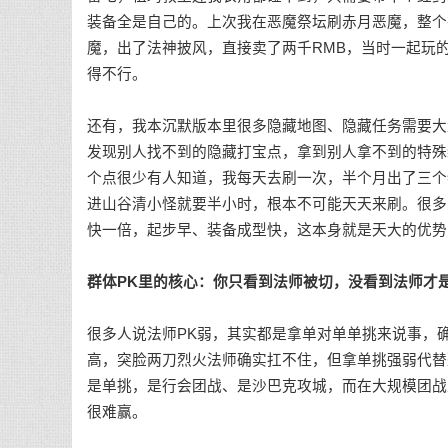
装备全是自己的。上次我在恶魔祭坛刷赤月恶魔，整个
魔，出了法神披风，直接卖了两千RMB，当时一起玩
得不行。
还有，我本沉默版本里很多隐藏地图、隐藏任务需要大
发现别人找不到的隐藏打宝点，拿到别人拿不到的特殊
个点很少有人知道，我每天去刷一次，半个月出了三个
进山谷清小怪就要半小时，根本不可能天天来刷。很多
快一倍，起步早、装备成型快，这本身就是天大的优势
群体PK里的核心：你只看到法师被切，没看到法师才
很多人说法师PK弱，其实都是拿单对单单挑来说事，
高，突脸两刀烈火法师确实扛不住，但拿单挑强弱代替
是单挑，是行会团战、是沙巴克攻城，而在大规模团战
很难赢。