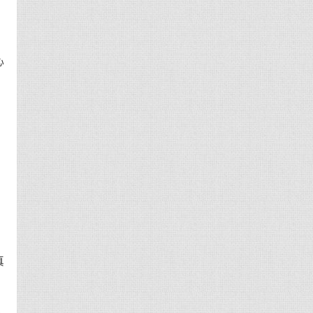
心
相
用
，
真