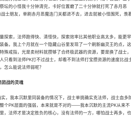
祭坛的小怪我十分钟清完，卡好位置磨了二十分钟就打死了赤月恶
的战士朋友，单刷赤月恶魔连门关都进不去，进去就被小怪围死，羡
量探索，法师跑得快、清怪快，探索效率比其他职业高太多，能更
装备。我上个月就在一个隐藏山谷里发现了一个刷新幽灵王的点，
特殊戒指，光是卖材料就攒够了合终极武器的资源，要是换了战士
人只看到法师PK打不过战士，却看不到法师打宝攒资源的速度比战
，怎么能说法师弱呢？
是团战的灵魂
确实，我本沉默里同装备的情况下，战士单挑确实克法师，战士血多
整个PK层面的强弱，本来就是不对的——我本沉默的主流PK从来不
里，法师才是决定胜负的核心，没有法师的一方，哪怕战士再多，